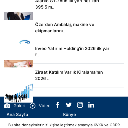
Alarko GYO'nun ilk yarı net karı
395,5 m..
Özerden Ambalaj, makine ve
ekipmanlarını..
Inveo Yatırım Holding'in 2026 ilk yarı
f..
Ziraat Katılım Varlık Kiralama'nın
2026 ..
Galeri
Video
Ana Sayfa
Künye
Bu site deneyimlerinizi kişiselleştirmek amacıyla KVKK ve GDPR
İletişim