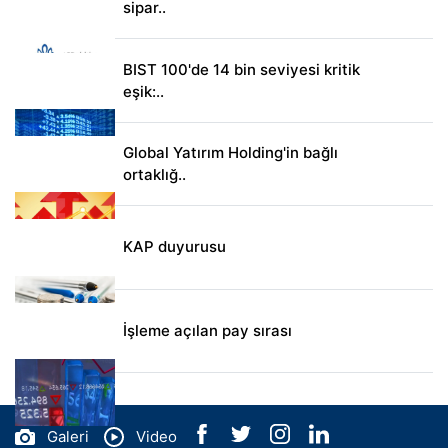
sipar..
BIST 100'de 14 bin seviyesi kritik
eşik:..
Global Yatırım Holding'in bağlı
ortaklığ..
KAP duyurusu
İşleme açılan pay sırası
Galeri
Video