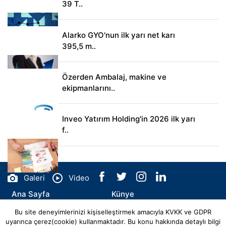
39 T..
Alarko GYO'nun ilk yarı net karı
395,5 m..
Özerden Ambalaj, makine ve
ekipmanlarını..
Inveo Yatırım Holding'in 2026 ilk yarı
f..
Galeri
Video
Ana Sayfa
Künye
Bu site deneyimlerinizi kişiselleştirmek amacıyla KVKK ve GDPR
İletişim
uyarınca çerez(cookie) kullanmaktadır. Bu konu hakkında detaylı bilgi